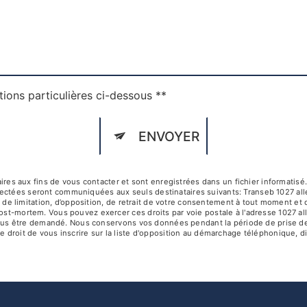
tions particulières ci-dessous **
ENVOYER
 aux fins de vous contacter et sont enregistrées dans un fichier informatisé. 
lectées seront communiquées aux seuls destinataires suivants: Transeb 1027 al
té, de limitation, d’opposition, de retrait de votre consentement à tout moment et
post-mortem. Vous pouvez exercer ces droits par voie postale à l'adresse 1027 a
ra vous être demandé. Nous conservons vos données pendant la période de prise d
e droit de vous inscrire sur la liste d'opposition au démarchage téléphonique, d