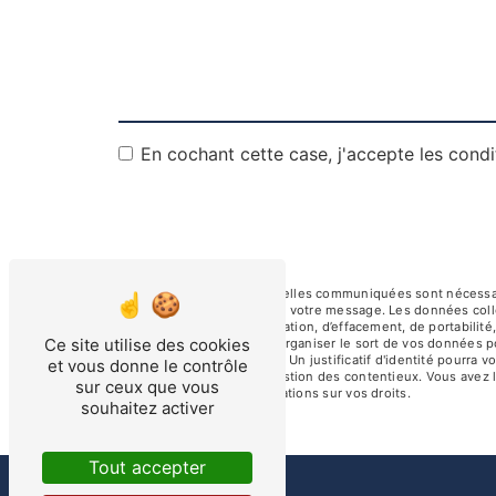
En cochant cette case, j'accepte les condi
** Les données personnelles communiquées sont nécessaires
le seul but de répondre à votre message. Les données col
droits d’accès, de rectification, d’effacement, de portabili
Ce site utilise des cookies
de contrôle, ainsi que d’organiser le sort de vos données 
électronique à l'adresse . Un justificatif d'identité pour
et vous donne le contrôle
fins probatoires et de gestion des contentieux. Vous avez l
sur ceux que vous
cnil.fr pour plus d’informations sur vos droits.
souhaitez activer
Tout accepter