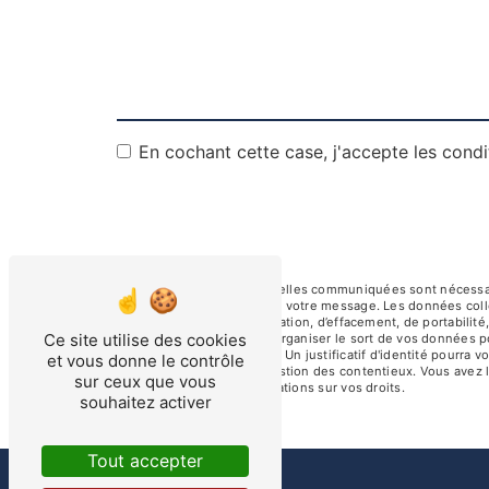
En cochant cette case, j'accepte les condi
** Les données personnelles communiquées sont nécessaires
le seul but de répondre à votre message. Les données col
droits d’accès, de rectification, d’effacement, de portabili
Ce site utilise des cookies
de contrôle, ainsi que d’organiser le sort de vos données 
électronique à l'adresse . Un justificatif d'identité pour
et vous donne le contrôle
fins probatoires et de gestion des contentieux. Vous avez l
sur ceux que vous
cnil.fr pour plus d’informations sur vos droits.
souhaitez activer
Tout accepter