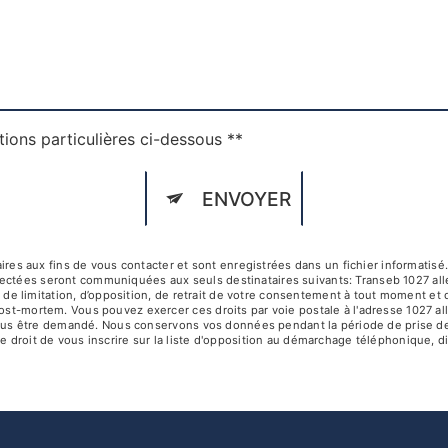
tions particulières ci-dessous **
ENVOYER
 aux fins de vous contacter et sont enregistrées dans un fichier informatisé. 
lectées seront communiquées aux seuls destinataires suivants: Transeb 1027 al
té, de limitation, d’opposition, de retrait de votre consentement à tout moment et
post-mortem. Vous pouvez exercer ces droits par voie postale à l'adresse 1027 a
ra vous être demandé. Nous conservons vos données pendant la période de prise d
e droit de vous inscrire sur la liste d'opposition au démarchage téléphonique, d