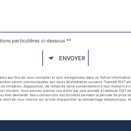
tions particulières ci-dessous **
ENVOYER
 aux fins de vous contacter et sont enregistrées dans un fichier informatisé. 
lectées seront communiquées aux seuls destinataires suivants: Transeb 1027 al
té, de limitation, d’opposition, de retrait de votre consentement à tout moment et
post-mortem. Vous pouvez exercer ces droits par voie postale à l'adresse 1027 a
ra vous être demandé. Nous conservons vos données pendant la période de prise d
e droit de vous inscrire sur la liste d'opposition au démarchage téléphonique, d