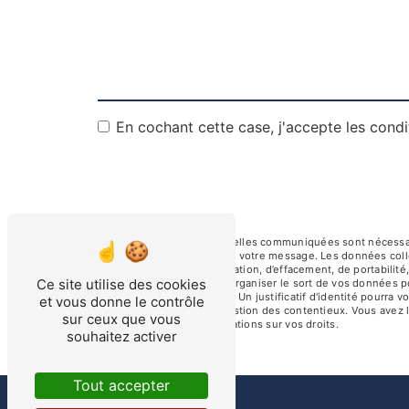
En cochant cette case, j'accepte les condi
** Les données personnelles communiquées sont nécessaires
le seul but de répondre à votre message. Les données col
droits d’accès, de rectification, d’effacement, de portabili
Ce site utilise des cookies
de contrôle, ainsi que d’organiser le sort de vos données 
électronique à l'adresse . Un justificatif d'identité pour
et vous donne le contrôle
fins probatoires et de gestion des contentieux. Vous avez l
sur ceux que vous
cnil.fr pour plus d’informations sur vos droits.
souhaitez activer
Tout accepter